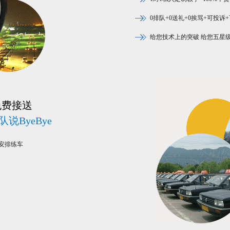
0排队+0送礼+0挨骂+可投诉
给您技术上的突破 给您五星
免费接送
说ByeBye
安排练车