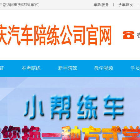
访问重庆023练车官方网站！
车险服务
学车班次
证
在考陪练
新手陪驾
教学视频
学员