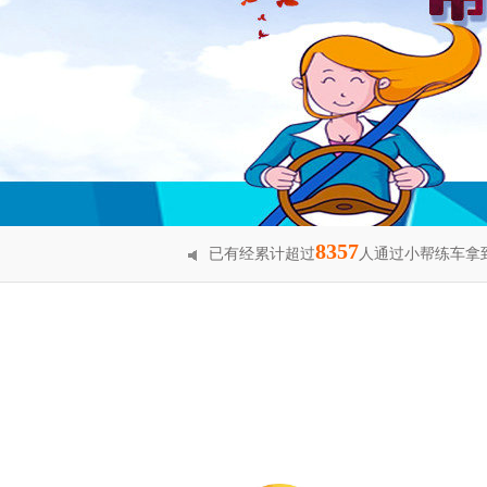
8357
已有经累计超过
人通过小帮练车拿