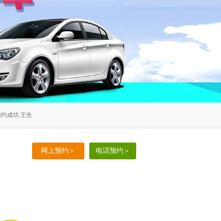
成功 王先生 1385795****预约成功 顾小笑* 1396475****预约成功 王承* 1518532****
网上预约＞
电话预约＞