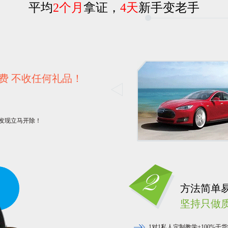
平均
2个月
拿证，
4天
新手变老手
费 不收任何礼品！
发现立马开除！
方法简单
坚持只做
1对1私人定制教学+100%干