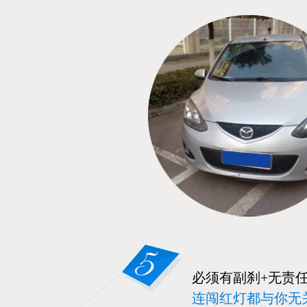
必须有副刹+无责
连闯红灯都与你无