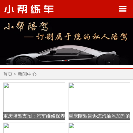
首页
>
新闻中心
重庆陪驾支招：汽车维修保养
重庆陪驾告诉您汽油添加剂的
需要去4S店吗
作用原理