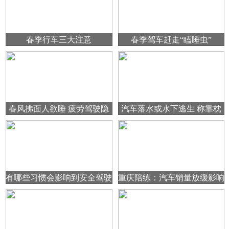
春季行车三大注意
春季驾车赶走“瞌睡虫”
春风拂面人欲睡 疲劳驾驶隐
汽车落水或水下逃生 称靠枕
患多
破窗不可靠
有哪些习惯会影响到安全驾驶
重庆陪练：汽车销量放缓影响
了车企与经销商的关系