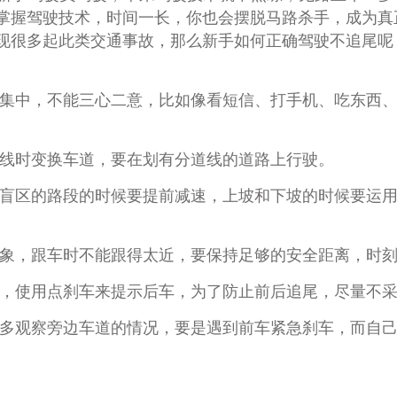
掌握驾驶技术，时间一长，你也会摆脱马路杀手，成为真
现很多起此类交通事故，那么新手如何正确驾驶不追尾呢
集中，不能三心二意，比如像看短信、打手机、吃东西
线时变换车道，要在划有分道线的道路上行驶。
盲区的路段的时候要提前减速，上坡和下坡的时候要运
象，跟车时不能跟得太近，要保持足够的安全距离，时
，使用点刹车来提示后车，为了防止前后追尾，尽量不
多观察旁边车道的情况，要是遇到前车紧急刹车，而自
。