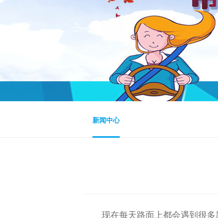
新闻中心
现在每天路面上都会遇到很多