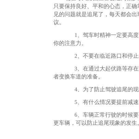
只要保持良好、平和的心态，正确
见的问题就是追尾了，每天都会出
议。
1
、驾车时精神一定要高度
你的注意力。
2
、不要在临近路口和停止
3
、在通过大起伏路等存在
者变换车道的准备。
4
、为了防止驾驶追尾的现
5
、有什么情况要提前减速
6
、车辆正常行驶的时候要
更车辆，可以防止追尾现象的发生