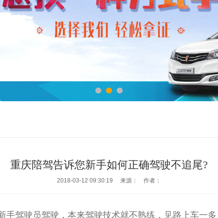
重庆陪驾告诉您新手如何正确驾驶不追尾?
2018-03-12 09:30:19 来源： 作者：
新手驾驶员驾驶，本来驾驶技术就不熟练，见路上车一多