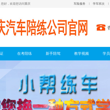
您好，欢迎您访问重庆小帮陪驾官方网站！
车险服务
学车班次
证
在考陪练
新手陪驾
教学视频
学员